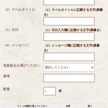
（2）ラベルタイトル:
（2）ラベルタイトルに記載する文字(横書
き)
（3）日付:
（3）日付入力欄に記載する文字(横書き)
（4）メッセージ:
（4）メッセージ欄に記載する文字(横書
き)
包装紙をお選びください:
備考:
数量:
本
ワインの種類を選んでください
在庫
購入