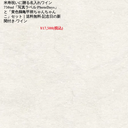
米寿祝いに贈る名入れワイン
750ml「写真ラベル PhotoDays」
と「黄色鶴亀甲柄ちゃんちゃん
こ」セット｜送料無料-記念日の新
聞付き-ワイン
¥17,500
(税込)