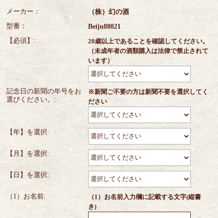
メーカー：
（株）幻の酒
型番：
Beiju88021
【必須】:
20歳以上であることを確認してください。
（未成年者の酒類購入は法律で禁止されて
います）
記念日の新聞の年号をお
※新聞ご不要の方は新聞不要を選択してく
選びください。:
ださい
【年】を選択:
【月】を選択:
【日】を選択:
（1）お名前:
（1）お名前入力欄に記載する文字(縦書
き)