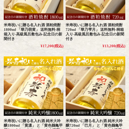
米寿祝いに贈る名入れ酒 酒粕焼酎
米寿祝いに贈る名入れ酒 酒粕焼酎
1800ml 「華乃萌黄」 送料無料-桐
720ml 「華乃雫月」 送料無料-桐箱
箱入り-高級風呂敷包み-記念日の新
入り-高級風呂敷包み-記念日の新聞
聞付き
付き
¥17,200
(税込)
¥13,200
(税込)
米寿祝いに贈る名入れ酒 純米大吟
米寿祝いに贈る名入れ酒 純米大吟
醸1800ml 「黄凛」 と「黄色鶴亀甲
醸720ml 「巴月」 と「黄色鶴亀甲