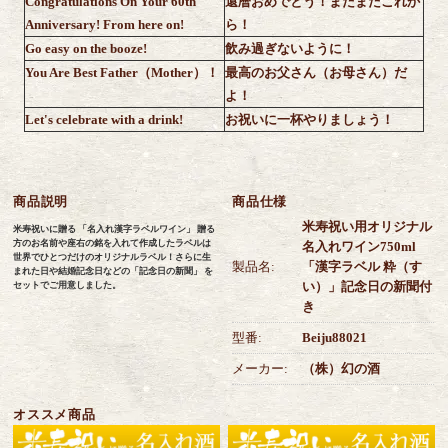
Congratulations On Your 60th
還暦おめでとう！まだまだこれか
Anniversary! From here on!
ら！
Go easy on the booze!
飲み過ぎないように！
You Are Best Father（Mother）！
最高のお父さん（お母さん）だ
よ！
Let's celebrate with a drink!
お祝いに一杯やりましょう！
商品説明
商品仕様
米寿祝い用オリジナル
米寿祝いに贈る 「名入れ漢字ラベルワイン」 贈る
方のお名前や座右の銘を入れて作成したラベルは
名入れワイン750ml
世界でひとつだけのオリジナルラベル！さらに生
製品名:
「漢字ラベル 粋（す
まれた日や結婚記念日などの「記念日の新聞」 を
い）」記念日の新聞付
セットでご用意しました。
き
型番:
Beiju88021
メーカー:
（株）幻の酒
オススメ商品