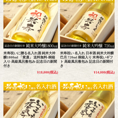
米寿祝いに贈る名入れ酒 純米大吟
米寿祝い 名入れ 日本酒 純米大吟醸
醸1800ml 「黄凛」 送料無料-桐箱
巴月 720ml 桐箱入り 米寿祝いギフ
入り-高級風呂敷包み-記念日の新聞
ト 高級風呂敷包み 記念日の新聞付
付き
き
¥18,000
(税込)
¥14,000
(税込)