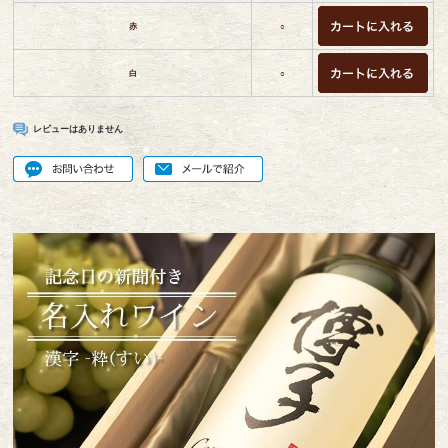
赤
○
白
○
レビューはありません