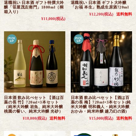
退職祝い 日本酒 ギフト特撰大吟
退職祝い 日本酒 ギフト大吟醸
醸「笹屋茂左衛門」1800ml（桐
「お福 本生」熟成生原酒720ml
箱入り）
¥12,200
(税込)
送料無料
¥11,000
(税込)
日本酒 飲み比べセット 【酒は百
日本酒 飲み比べセット【酒は百
薬の長 竹】720ml×3本セット
薬の長 梅】720ml×3本セット(純
（純米大吟醸 岩魚、純米大吟醸
米大吟醸 明和義人・純米大吟醸
桃園の誓い、純米大吟醸 光砂）
おかみ・純米吟醸 越乃幻の酒)
¥18,000
(税込)
送料無料
¥15,000
(税込)
送料無料