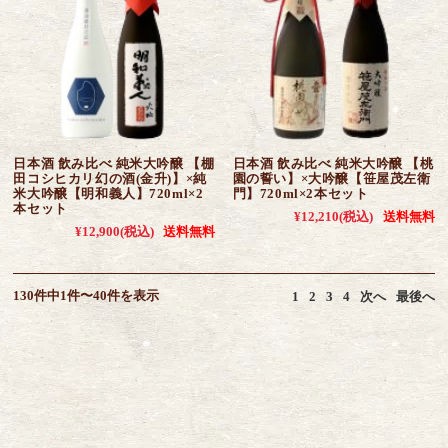
日本酒 飲み比べ 純米大吟醸 【棚
日本酒 飲み比べ 純米大吟醸 【桃
田コシヒカリ幻の酒(金升)】×純
園の誓い】×大吟醸【笹屋茂左衛
米大吟醸【明和義人】720ml×2
門】720ml×2本セット
本セット
¥12,210
(税込)
送料無料
¥12,900
(税込)
送料無料
130件中1件〜40件を表示
1
2
3
4
次へ
最後へ