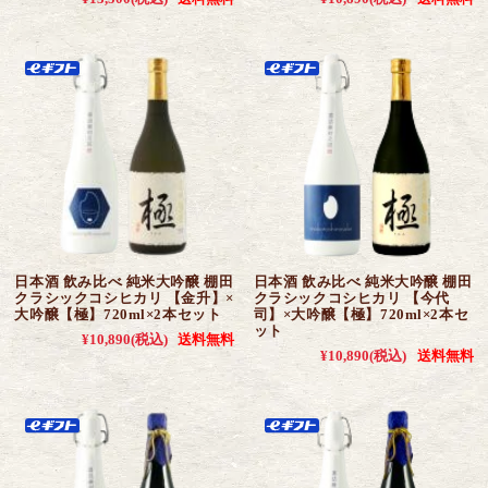
日本酒 飲み比べ 純米大吟醸 棚田
日本酒 飲み比べ 純米大吟醸 棚田
クラシックコシヒカリ 【金升】×
クラシックコシヒカリ 【今代
大吟醸【極】720ml×2本セット
司】×大吟醸【極】720ml×2本セ
ット
¥10,890
(税込)
送料無料
¥10,890
(税込)
送料無料