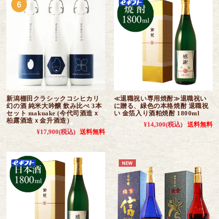
新潟棚田クラシックコシヒカリ
≪退職祝い専用焼酎≫退職祝い
幻の酒 純米大吟醸 飲み比べ 3本
に贈る、緑色の本格焼酎 退職祝
セット makuake (今代司酒造ｘ
い 金箔入り酒粕焼酎 1800ml
柏露酒造ｘ金升酒造）
¥14,300
(税込)
送料無料
¥17,900
(税込)
送料無料