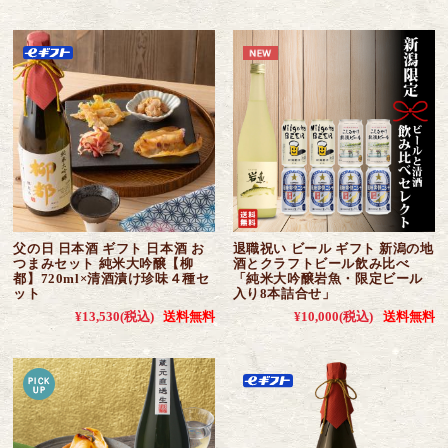
父の日 日本酒 ギフト 日本酒 お
退職祝い ビール ギフト 新潟の地
つまみセット 純米大吟醸【柳
酒とクラフトビール飲み比べ
都】720ml×清酒漬け珍味４種セ
「純米大吟醸岩魚・限定ビール
ット
入り8本詰合せ」
¥13,530
(税込)
送料無料
¥10,000
(税込)
送料無料