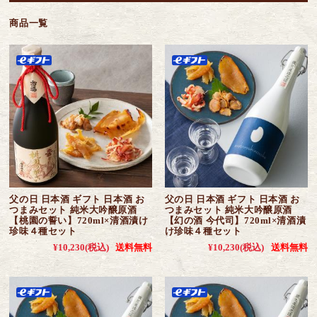
商品一覧
父の日 日本酒 ギフト 日本酒 お
父の日 日本酒 ギフト 日本酒 お
つまみセット 純米大吟醸原酒
つまみセット 純米大吟醸原酒
【桃園の誓い】720ml×清酒漬け
【幻の酒 今代司】720ml×清酒漬
珍味４種セット
け珍味４種セット
¥10,230
(税込)
送料無料
¥10,230
(税込)
送料無料