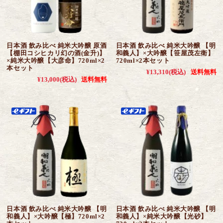
日本酒 飲み比べ 純米大吟醸 原酒
日本酒 飲み比べ 純米大吟醸 【明
【棚田コシヒカリ幻の酒(金升)】
和義人】×大吟醸【笹屋茂左衛】
×純米大吟醸【大彦命】720ml×2
720ml×2本セット
本セット
¥13,310
(税込)
送料無料
¥13,000
(税込)
送料無料
日本酒 飲み比べ 純米大吟醸 【明
日本酒 飲み比べ 純米大吟醸 【明
和義人】×大吟醸【極】720ml×2
和義人】×純米大吟醸【光砂】