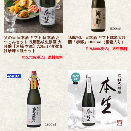
父の日 日本酒 ギフト 日本酒 お
退職祝い 日本酒 ギフト純米大吟
つまみセット 長期熟成生原酒 大
醸「柳都」1800ml（桐箱入り）
吟醸【お福 本生】720ml×清酒漬
¥19,800
(税込)
送料無料
け珍味４種セット
¥15,730
(税込)
送料無料