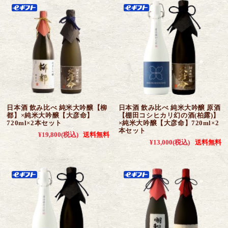
日本酒 飲み比べ 純米大吟醸【柳
日本酒 飲み比べ 純米大吟醸 原酒
都】×純米大吟醸【大彦命】
【棚田コシヒカリ幻の酒(柏露)】
720ml×2本セット
×純米大吟醸【大彦命】720ml×2
本セット
¥19,800
(税込)
送料無料
¥13,000
(税込)
送料無料