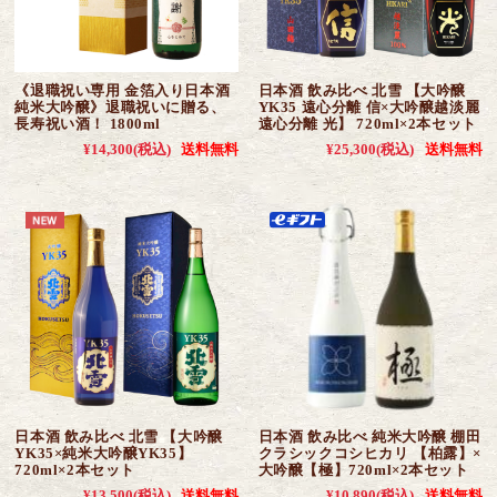
《退職祝い専用 金箔入り日本酒
日本酒 飲み比べ 北雪 【大吟醸
純米大吟醸》退職祝いに贈る、
YK35 遠心分離 信×大吟醸越淡麗
長寿祝い酒！ 1800ml
遠心分離 光】 720ml×2本セット
¥14,300
(税込)
送料無料
¥25,300
(税込)
送料無料
日本酒 飲み比べ 北雪 【大吟醸
日本酒 飲み比べ 純米大吟醸 棚田
YK35×純米大吟醸YK35】
クラシックコシヒカリ 【柏露】×
720ml×2本セット
大吟醸【極】720ml×2本セット
¥13,500
(税込)
送料無料
¥10,890
(税込)
送料無料