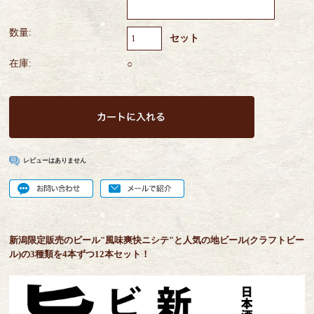
数量:
セット
在庫:
○
レビューはありません
新潟限定販売のビール"風味爽快ニシテ"と人気の地ビール(クラフトビー
ル)の3種類を4本ずつ12本セット！