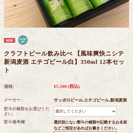
クラフトビール飲み比べ 【風味爽快ニシテ
新潟麦酒 エチゴビール白】350ml 12本セッ
ト
価格:
¥5,500
(税込)
メーカー：
サッポロビール,エチゴビール,新潟麦酒
熨斗の種類をお選びくだ
さい。:
熨斗備考欄:
選択肢にない熨斗の種類や記載するお名前
などご指定があればお書きください。