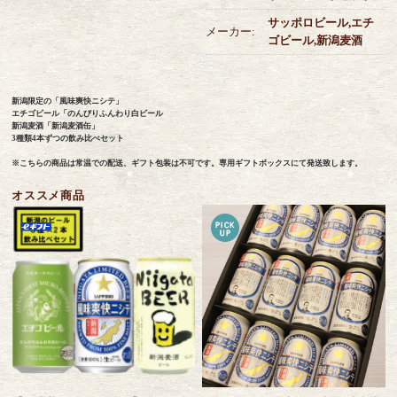
サッポロビール,エチ
メーカー:
ゴビール,新潟麦酒
新潟限定の「風味爽快ニシテ」
エチゴビール「のんびりふんわり白ビール
新潟麦酒「新潟麦酒缶」
3種類4本ずつの飲み比べセット
※こちらの商品は常温での配送、ギフト包装は不可です。専用ギフトボックスにて発送致します。
オススメ商品