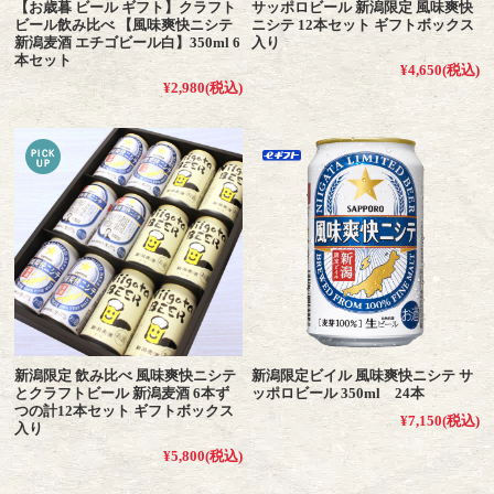
【お歳暮 ビール ギフト】クラフト
サッポロビール 新潟限定 風味爽快
ビール飲み比べ 【風味爽快ニシテ
ニシテ 12本セット ギフトボックス
新潟麦酒 エチゴビール白】350ml 6
入り
本セット
¥4,650
(税込)
¥2,980
(税込)
新潟限定 飲み比べ 風味爽快ニシテ
新潟限定ビイル 風味爽快ニシテ サ
とクラフトビール 新潟麦酒 6本ず
ッポロビール 350ml 24本
つの計12本セット ギフトボックス
¥7,150
(税込)
入り
¥5,800
(税込)