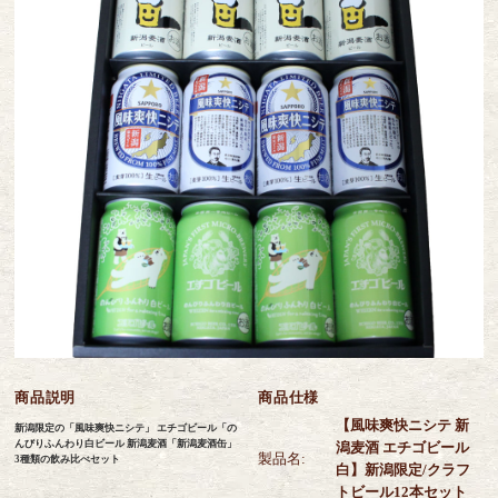
商品説明
商品仕様
【風味爽快ニシテ 新
新潟限定の「風味爽快ニシテ」 エチゴビール「の
んびりふんわり白ビール 新潟麦酒「新潟麦酒缶」
潟麦酒 エチゴビール
製品名:
3種類の飲み比べセット
白】新潟限定/クラフ
トビール12本セット