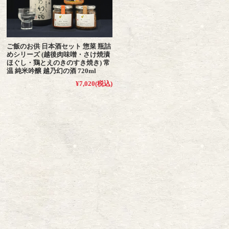
ご飯のお供 日本酒セット 惣菜 瓶詰
めシリーズ (越後肉味噌・さけ焼漬
ほぐし・鶏とえのきのすき焼き) 常
温 純米吟醸 越乃幻の酒 720ml
¥7,020
(税込)