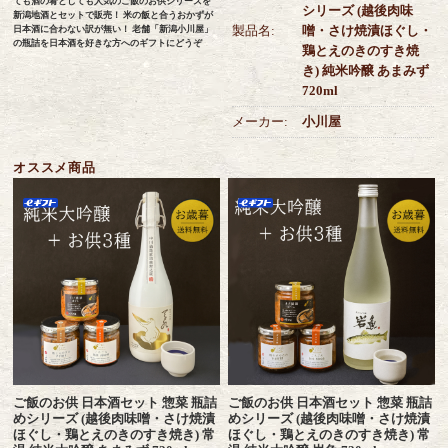
ても酒の肴としても人気のご飯のお供シリーズを
シリーズ (越後肉味
新潟地酒とセットで販売！ 米の飯と合うおかずが
製品名:
噌・さけ焼漬ほぐし・
日本酒に合わない訳が無い！ 老舗「新潟小川屋」
の瓶詰を日本酒を好きな方へのギフトにどうぞ
鶏とえのきのすき焼
き) 純米吟醸 あまみず
720ml
メーカー:
小川屋
オススメ商品
ご飯のお供 日本酒セット 惣菜 瓶詰
ご飯のお供 日本酒セット 惣菜 瓶詰
めシリーズ (越後肉味噌・さけ焼漬
めシリーズ (越後肉味噌・さけ焼漬
ほぐし・鶏とえのきのすき焼き) 常
ほぐし・鶏とえのきのすき焼き) 常