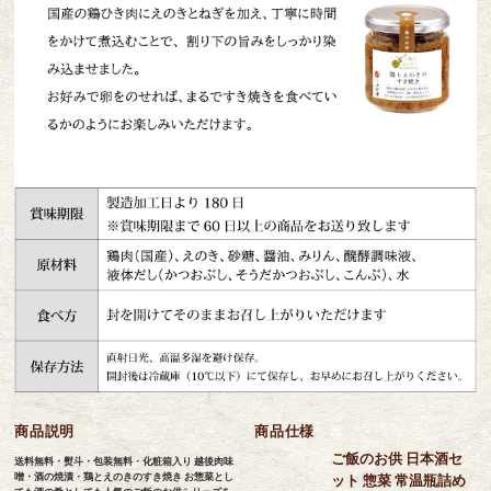
商品説明
商品仕様
ご飯のお供 日本酒セ
送料無料・熨斗・包装無料・化粧箱入り 越後肉味
噌・酒の焼漬・鶏とえのきのすき焼き お惣菜とし
ット 惣菜 常温瓶詰め