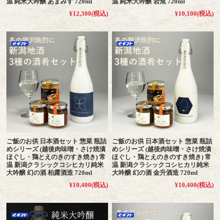
温 純米大吟醸 あまみず 720ml
温 純米大吟醸 岩魚 720ml
¥12,300
(税込)
¥10,100
(税込)
ご飯のお供 日本酒セット 惣菜 瓶詰
ご飯のお供 日本酒セット 惣菜 瓶詰
めシリーズ (越後肉味噌・さけ焼漬
めシリーズ (越後肉味噌・さけ焼漬
ほぐし・鶏とえのきのすき焼き) 常
ほぐし・鶏とえのきのすき焼き) 常
温 新潟クラシックコシヒカリ純米
温 新潟クラシックコシヒカリ純米
大吟醸 幻の酒 柏露酒造 720ml
大吟醸 幻の酒 金升酒造 720ml
¥10,400
(税込)
¥10,400
(税込)