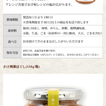
さけ焼漬ほぐし(150g/瓶)