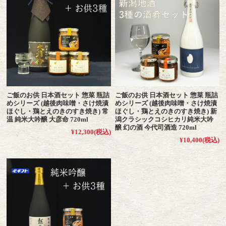
ご飯のお供 日本酒セット 惣菜 瓶詰
ご飯のお供 日本酒セット 惣菜 瓶詰
めシリーズ (越後肉味噌・さけ焼漬
めシリーズ (越後肉味噌・さけ焼漬
ほぐし・鶏とえのきのすき焼き) 常
ほぐし・鶏とえのきのすき焼き) 新
温 純米大吟醸 大彦命 720ml
潟クラシックコシヒカリ純米大吟
醸 幻の酒 今代司酒造 720ml
¥12,300
(税込)
¥10,400
(税込)