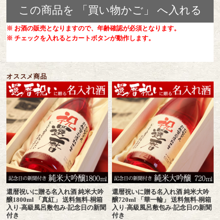
※ お酒の販売となりますので、年齢確認が必須となります。
※ チェックを入れるとカートボタンが動作します。
オススメ商品
還暦祝いに贈る名入れ酒 純米大吟
還暦祝いに贈る名入れ酒 純米大吟
醸1800ml 「真紅」 送料無料-桐箱
醸720ml 「華一輪」 送料無料-桐箱
入り-高級風呂敷包み-記念日の新聞
入り-高級風呂敷包み-記念日の新聞
付き
付き