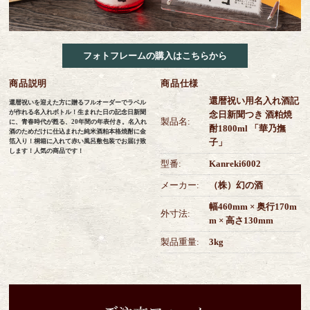
フォトフレームの購入はこちらから
商品説明
商品仕様
還暦祝い用名入れ酒記
還暦祝いを迎えた方に贈るフルオーダーでラベル
が作れる名入れボトル！生まれた日の記念日新聞
念日新聞つき 酒粕焼
製品名:
に、青春時代が甦る、20年間の年表付き。名入れ
酎1800ml 「華乃撫
酒のためだけに仕込まれた純米酒粕本格焼酎に金
子」
箔入り！桐箱に入れて赤い風呂敷包装でお届け致
します！人気の商品です！
型番:
Kanreki6002
メーカー:
（株）幻の酒
幅460mm × 奥行170m
外寸法:
m × 高さ130mm
製品重量:
3kg