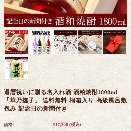
還暦祝いに贈る名入れ酒 酒粕焼酎1800ml
「華乃撫子」 送料無料-桐箱入り-高級風呂敷
包み-記念日の新聞付き
価格:
¥17,200
(税込)