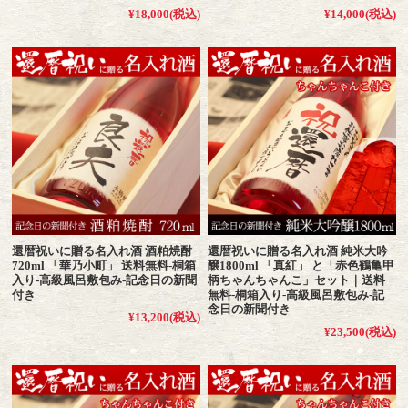
¥18,000
(税込)
¥14,000
(税込)
還暦祝いに贈る名入れ酒 酒粕焼酎
還暦祝いに贈る名入れ酒 純米大吟
720ml 「華乃小町」 送料無料-桐箱
醸1800ml 「真紅」 と「赤色鶴亀甲
入り-高級風呂敷包み-記念日の新聞
柄ちゃんちゃんこ」セット｜送料
付き
無料-桐箱入り-高級風呂敷包み-記
念日の新聞付き
¥13,200
(税込)
¥23,500
(税込)