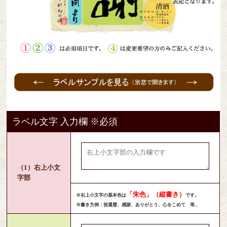
ラベル文字 入力欄 ※必須
（1）右上小文
字部
「朱色」（縦書き）
※右上小文字の基本色は
です。
※書き方例：祝還暦、感謝、ありがとう、心をこめて 等...