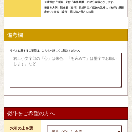
※通常は「清酒」又は「本格焼酎」の成分表示となります。
※書き方例：記念酒（改行）原材料名／感謝の気持ち（改行）愛情
歩合／100％（改行）隠し味／母さんの涙
備考欄
ラベルに関するご要望は、こちらへ詳しくご記入ください。
熨斗をご希望の方へ
水引の上を選