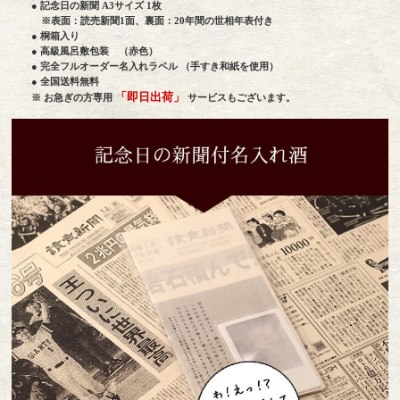
● 記念日の新聞 A3サイズ 1枚
※表面：読売新聞1面、裏面：20年間の世相年表付き
● 桐箱入り
● 高級風呂敷包装 （赤色）
● 完全フルオーダー名入れラベル （手すき和紙を使用）
● 全国送料無料
「即日出荷」
※ お急ぎの方専用
サービスもございます。