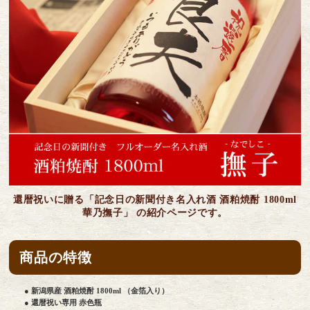
還暦祝いに贈る「記念日の新聞付き名入れ酒 酒粕焼酎 1800ml
華乃撫子」 の紹介ページです。
商品の特徴
● 新潟県産 酒粕焼酎 1800ml （金箔入り）
● 還暦祝い専用 赤色瓶