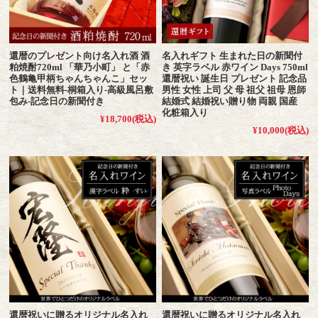
還暦のプレゼント向け名入れ酒 酒
名入れギフト 生まれた日の新聞付
粕焼酎720ml 「華乃小町」 と「赤
き 英字ラベル 赤ワイン Days 750ml
色鶴亀甲柄ちゃんちゃんこ」セッ
還暦祝い 誕生日 プレゼント 記念品
ト｜送料無料-桐箱入り-高級風呂敷
男性 女性 上司 父 母 祖父 祖母 恩師
包み-記念日の新聞付き
結婚式 結婚祝い贈り物 両親 国産
化粧箱入り
¥18,700
(税込)
¥10,000
(税込)
還暦祝いに贈るオリジナル名入れ
還暦祝いに贈るオリジナル名入れ