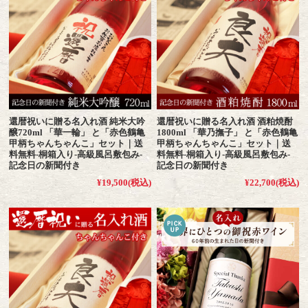
還暦祝いに贈る名入れ酒 純米大吟
還暦祝いに贈る名入れ酒 酒粕焼酎
醸720ml 「華一輪」 と「赤色鶴亀
1800ml 「華乃撫子」 と「赤色鶴亀
甲柄ちゃんちゃんこ」セット｜送
甲柄ちゃんちゃんこ」セット｜送
料無料-桐箱入り-高級風呂敷包み-
料無料-桐箱入り-高級風呂敷包み-
記念日の新聞付き
記念日の新聞付き
¥19,500
(税込)
¥22,700
(税込)