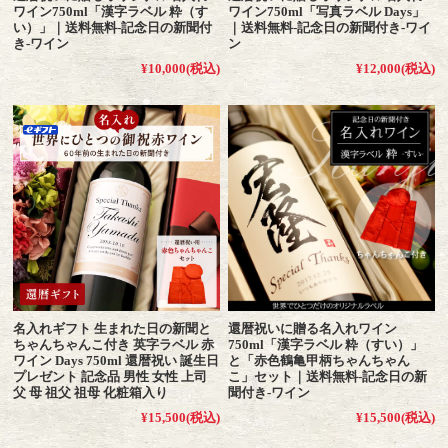
ワイン750ml「漢字ラベル 粋（す
ワイン750ml「写真ラベル Days」
い）」｜送料無料-記念日の新聞付
｜送料無料-記念日の新聞付き-ワイ
き-ワイン
ン
¥10,000
(税込)
¥12,000
(税込)
名入れギフト 生まれた日の新聞と
還暦祝いに贈る名入れワイン
ちゃんちゃんこ付き 英字ラベル 赤
750ml「漢字ラベル 粋（すい）」
ワイン Days 750ml 還暦祝い 誕生日
と「赤色鶴亀甲柄ちゃんちゃん
プレゼント 記念品 男性 女性 上司
こ」セット｜送料無料-記念日の新
父 母 祖父 祖母 化粧箱入り
聞付き-ワイン
¥15,500
(税込)
¥15,500
(税込)