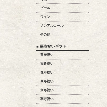
ビール
ワイン
ノンアルコール
その他
■ 長寿祝いギフト
還暦祝い
古希祝い
喜寿祝い
傘寿祝い
米寿祝い
卒寿祝い