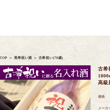
TOP
長寿祝い酒
古希祝い(70歳)
古希
180
高級
価格:
メーカ