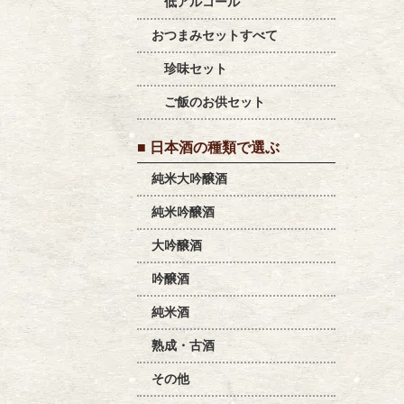
低アルコール
おつまみセットすべて
珍味セット
ご飯のお供セット
■ 日本酒の種類で選ぶ
純米大吟醸酒
純米吟醸酒
大吟醸酒
吟醸酒
純米酒
熟成・古酒
その他