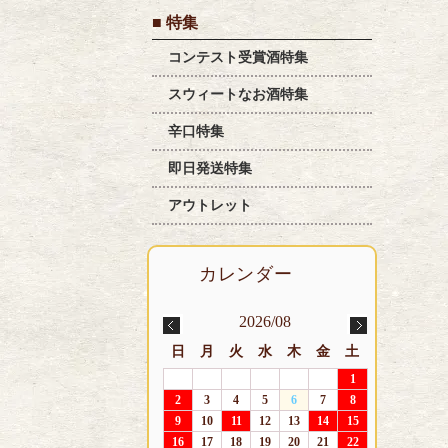
■ 特集
コンテスト受賞酒特集
スウィートなお酒特集
辛口特集
即日発送特集
アウトレット
2026/08
日
月
火
水
木
金
土
1
2
3
4
5
6
7
8
9
10
11
12
13
14
15
16
17
18
19
20
21
22