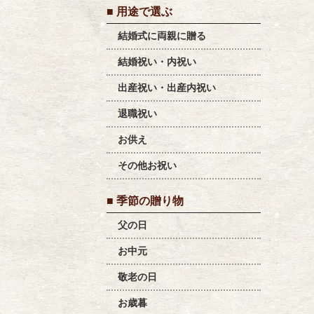
■ 用途で選ぶ
結婚式に両親に贈る
結婚祝い・内祝い
出産祝い・出産内祝い
退職祝い
お供え
その他お祝い
■ 季節の贈り物
父の日
お中元
敬老の日
お歳暮