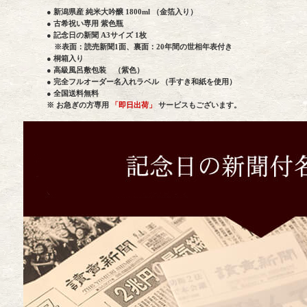
● 新潟県産 純米大吟醸 1800ml （金箔入り）
● 古希祝い専用 紫色瓶
● 記念日の新聞 A3サイズ 1枚
※表面：読売新聞1面、裏面：20年間の世相年表付き
● 桐箱入り
● 高級風呂敷包装 （紫色）
● 完全フルオーダー名入れラベル （手すき和紙を使用）
● 全国送料無料
※ お急ぎの方専用
「即日出荷」
サービスもございます。