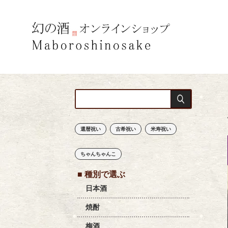
商品検索
還暦祝い
古希祝い
米寿祝い
ちゃんちゃんこ
■ 種別で選ぶ
日本酒
焼酎
梅酒