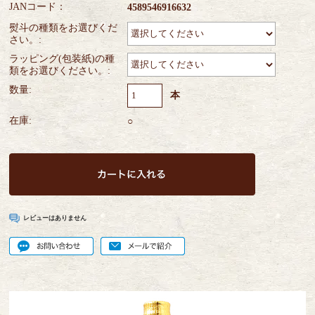
JANコード：
4589546916632
熨斗の種類をお選びくだ
さい。:
ラッピング(包装紙)の種
類をお選びください。:
数量:
本
在庫:
○
レビューはありません