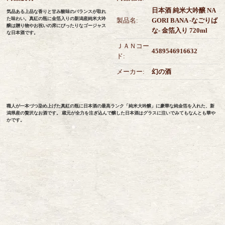
日本酒 純米大吟醸 NA
気品ある上品な香りと甘み酸味のバランスが取れ
た味わい。真紅の瓶に金箔入りの新潟産純米大吟
製品名:
GORI BANA -なごりば
醸は贈り物やお祝いの席にぴったりなゴージャス
な- 金箔入り 720ml
な日本酒です。
ＪＡＮコー
4589546916632
ド:
メーカー:
幻の酒
職人が一本づつ染め上げた真紅の瓶に日本酒の最高ランク「純米大吟醸」に豪華な純金箔を入れた、新
潟県産の贅沢なお酒です。 蔵元が全力を注ぎ込んで醸した日本酒はグラスに注いでみてもなんとも華や
かです。