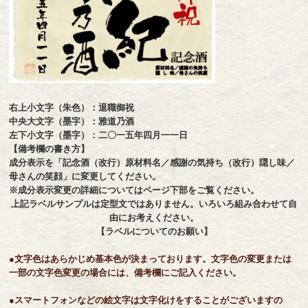
右上小文字（朱色）：退職御祝
中央大文字（墨字）：雅道乃酒
左下小文字（墨字）：二〇一五年四月一一日
【備考欄の書き方】
成分表示を「記念酒（改行）原材料名／感謝の気持ち（改行）隠し味／
母さんの笑顔」に変更してください。
※成分表示変更の詳細についてはページ下部をご覧ください。
上記ラベルサンプルは定型文ではありません。いろいろ組み合わせて自
由にお考えください。
【ラベルについてのお願い】
●文字色はあらかじめ基本色が決まっております。文字色の変更または
一部の文字色変更の場合には、備考欄にご記入ください。
●スマートフォンなどの絵文字は文字化けをすることがございますの