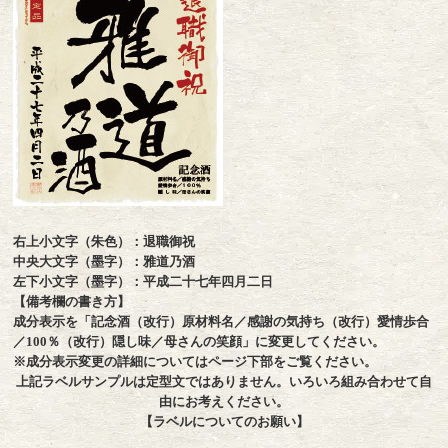
右上小文字（朱色）：退職御祝
中央大文字（墨字）：雅道乃酒
左下小文字（墨字）：平成二十七年四月二日
【備考欄の書き方】
成分表示を「記念酒（改行）原材料名／感謝の気持ち（改行）愛情歩合
／100％（改行）隠し味／母さんの笑顔」に変更してください。
※成分表示変更の詳細についてはページ下部をご覧ください。
上記ラベルサンプルは定型文ではありません。いろいろ組み合わせて自
由にお考えください。
【ラベルについてのお願い】