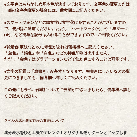
●文字色はあらかじめ基本色が決まっております。文字色の変更または
一部の文字色変更の場合には、備考欄にご記入ください。
●スマートフォンなどの絵文字は文字化けをすることがございますの
で、使用はご遠慮ください。ただし「ハートマーク(♥)」や「星マーク
(★)」など簡単な記号は入れることができますので、ご相談ください。
●背景色(家紋など)のご希望があれば備考欄へご記入ください。
「金色」「銀色」や「白色」などの特色印刷は出来ません。
ただし「金色」はグラデーションなどで似た色にすることは可能です。
●文字の配置は「縦書き」が基本となります。横書きにしたいなどの変
更につきましても、備考欄へ詳しくご記入ください。
この他にもラベル作成についてご要望がございましたら、備考欄へ詳し
くご記入ください。
ラベルの成分表示部分の変更について
成分表示をひと工夫でアレンジ！オリジナル感がグーンとアップしま