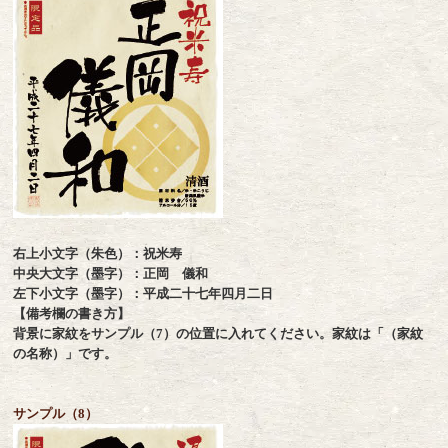
右上小文字（朱色）：祝米寿
中央大文字（墨字）：正岡 儀和
左下小文字（墨字）：平成二十七年四月二日
【備考欄の書き方】
背景に家紋をサンプル（7）の位置に入れてください。家紋は「（家紋
の名称）」です。
サンプル（8）