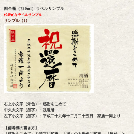
四合瓶（720ml）ラベルサンプル
代表的なラベルサンプル
サンプル（1）
右上小文字（朱色）：感謝をこめて
中央大文字（墨字）：祝還暦
左下小文字（墨字）：平成二十九年十二月二十五日 家族一同より
【備考欄の書き方】
「感謝をこめて」を墨字に変更、「祝」のみ朱色に変更、 「日付」と