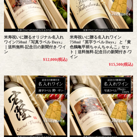
米寿祝いに贈るオリジナル名入れ
米寿祝いに贈る名入れワイン
ワイン750ml「写真ラベル Days」
750ml「英字ラベル Days」 と「黄
｜送料無料-記念日の新聞付き-ワイ
色鶴亀甲柄ちゃんちゃんこ」セッ
ン
ト｜送料無料-記念日の新聞付き-ワ
イン
¥12,000
(税込)
¥15,500
(税込)