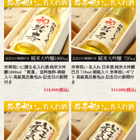
米寿祝いに贈る名入れ酒 純米大吟
米寿祝い 名入れ 日本酒 純米大吟醸
醸1800ml 「黄凛」 送料無料-桐箱
巴月 720ml 桐箱入り 米寿祝いギフ
入り-高級風呂敷包み-記念日の新聞
ト 高級風呂敷包み 記念日の新聞付
付き
き
¥18,000
(税込)
¥14,000
(税込)