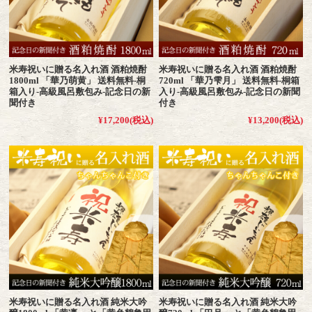
米寿祝いに贈る名入れ酒 酒粕焼酎
米寿祝いに贈る名入れ酒 酒粕焼酎
1800ml 「華乃萌黄」 送料無料-桐
720ml 「華乃雫月」 送料無料-桐箱
箱入り-高級風呂敷包み-記念日の新
入り-高級風呂敷包み-記念日の新聞
聞付き
付き
¥17,200
(税込)
¥13,200
(税込)
米寿祝いに贈る名入れ酒 純米大吟
米寿祝いに贈る名入れ酒 純米大吟