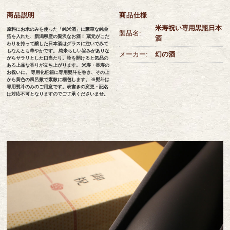
商品説明
商品仕様
米寿祝い専用黒瓶日本
原料にお米のみを使った「純米酒」に豪華な純金
製品名:
箔を入れた、新潟県産の贅沢なお酒！ 蔵元がこだ
酒
わりを持って醸した日本酒はグラスに注いでみて
もなんとも華やかです。 純米らしい旨みがありな
メーカー:
幻の酒
がらサラリとした口当たり。栓を開けると気品の
ある上品な香りが立ち上がります。 米寿・長寿の
お祝いに。 専用化粧箱に専用熨斗を巻き、その上
から黄色の風呂敷で素敵に梱包します。 ※熨斗は
専用熨斗のみのご用意です。表書きの変更・記名
は対応不可となりますのでご了承くださいませ。