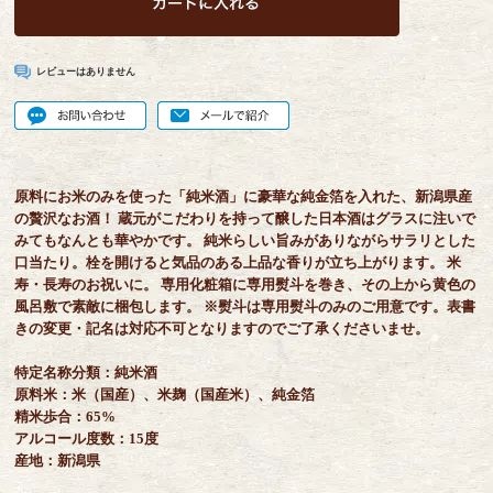
レビューはありません
原料にお米のみを使った「純米酒」に豪華な純金箔を入れた、新潟県産
の贅沢なお酒！ 蔵元がこだわりを持って醸した日本酒はグラスに注いで
みてもなんとも華やかです。 純米らしい旨みがありながらサラリとした
口当たり。栓を開けると気品のある上品な香りが立ち上がります。 米
寿・長寿のお祝いに。 専用化粧箱に専用熨斗を巻き、その上から黄色の
風呂敷で素敵に梱包します。 ※熨斗は専用熨斗のみのご用意です。表書
きの変更・記名は対応不可となりますのでご了承くださいませ。
特定名称分類：純米酒
原料米：米（国産）、米麹（国産米）、純金箔
精米歩合：65%
アルコール度数：15度
産地：新潟県