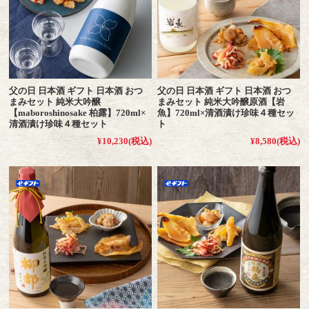
父の日 日本酒 ギフト 日本酒 おつ
父の日 日本酒 ギフト 日本酒 おつ
まみセット 純米大吟醸
まみセット 純米大吟醸原酒【岩
【maboroshinosake 柏露】720ml×
魚】720ml×清酒漬け珍味４種セッ
清酒漬け珍味４種セット
ト
¥10,230
(税込)
¥8,580
(税込)