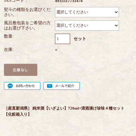
JANコード：
4935517731474
熨斗の種類をお選びくだ
さい。:
風呂敷包装をご希望の方
はお選び下さい。:
数量:
セット
在庫:
×
［産直新潟県］ 純米酒【いざよい】720ml×清酒漬け珍味４種セット
【化粧箱入り】