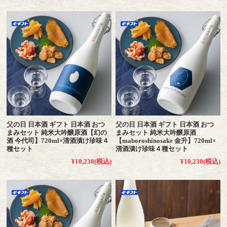
父の日 日本酒 ギフト 日本酒 おつ
父の日 日本酒 ギフト 日本酒 おつ
まみセット 純米大吟醸原酒【幻の
まみセット 純米大吟醸原酒
酒 今代司】720ml×清酒漬け珍味４
【maboroshinosake 金升】720ml×
種セット
清酒漬け珍味４種セット
¥10,230
(税込)
¥10,230
(税込)