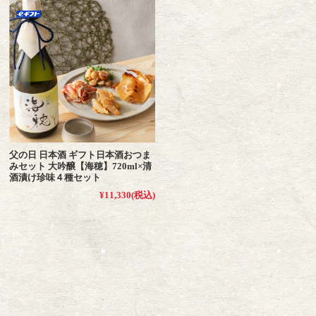
父の日 日本酒 ギフト日本酒おつま
みセット 大吟醸【海穂】720ml×清
酒漬け珍味４種セット
¥11,330
(税込)