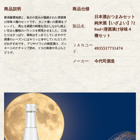
商品説明
商品仕様
日本酒おつまみセット
新潟厳選地酒と、魚介の旨みが凝縮された清酒漬
け珍味４種のセットです。 タンク違いの新酒をブ
純米酒【いざよい】72
製品名:
レンドし、異なる酒質の特徴を活かしながら程よ
0ml×清酒漬け珍味４
い甘みと酸味のバランスを実現させました。 口当
種セット
たりはさっぱり、後味はすっきりしていますので
残暑のシーズンにはキリッと冷やしていただくの
がおすすめです。 アジやイワシの南蛮漬け、ズッ
ＪＡＮコー
4935517731474
キーニのケチャップ炒め、イカの刺身や天ぷらと
ド:
どうぞ。
メーカー:
今代司酒造