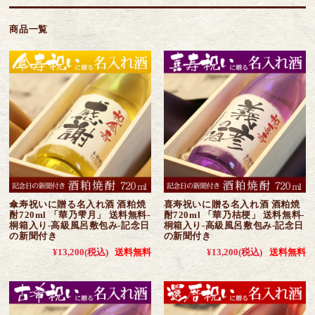
商品一覧
傘寿祝いに贈る名入れ酒 酒粕焼
喜寿祝いに贈る名入れ酒 酒粕焼
酎720ml 「華乃雫月」 送料無料-
酎720ml 「華乃桔梗」 送料無料-
桐箱入り-高級風呂敷包み-記念日
桐箱入り-高級風呂敷包み-記念日
の新聞付き
の新聞付き
¥13,200
(税込)
送料無料
¥13,200
(税込)
送料無料