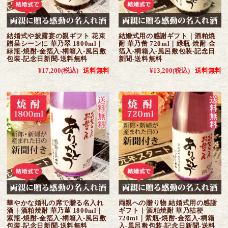
結婚式や披露宴の親ギフト 花束
結婚式用の感謝ギフト｜酒粕焼
贈呈シーンに 華乃翠 1800ml｜
酎 華乃蕾 720ml｜緑瓶-焼酎-金
緑瓶-焼酎-金箔入-桐箱入-風呂敷
箔入-桐箱入-風呂敷包装-記念日
包装-記念日新聞-送料無料
新聞-送料無料
¥17,200
(税込)
送料無料
¥13,200
(税込)
送料無料
華やかな婚礼の席で贈る名入れ
両親への贈り物 結婚式用の感謝
酒｜酒粕焼酎 華乃菫 1800ml｜
ギフト｜酒粕焼酎 華乃桔梗
紫瓶-焼酎-金箔入-桐箱入-風呂敷
720ml｜紫瓶-焼酎-金箔入-桐箱
包装-記念日新聞-送料無料
入-風呂敷包装-記念日新聞-送料