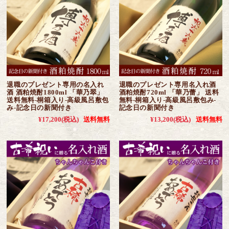
退職のプレゼント専用の名入れ
退職のプレゼント専用名入れ酒
酒 酒粕焼酎1800ml 「華乃翠」
酒粕焼酎720ml 「華乃蕾」 送料
送料無料-桐箱入り-高級風呂敷包
無料-桐箱入り-高級風呂敷包み-
み-記念日の新聞付き
記念日の新聞付き
¥17,200
(税込)
送料無料
¥13,200
(税込)
送料無料