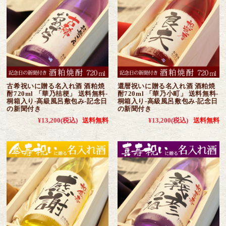
古希祝いに贈る名入れ酒 酒粕焼
還暦祝いに贈る名入れ酒 酒粕焼
酎720ml 「華乃桔梗」 送料無料-
酎720ml 「華乃小町」 送料無料-
桐箱入り-高級風呂敷包み-記念日
桐箱入り-高級風呂敷包み-記念日
の新聞付き
の新聞付き
¥13,200
(税込)
送料無料
¥13,200
(税込)
送料無料