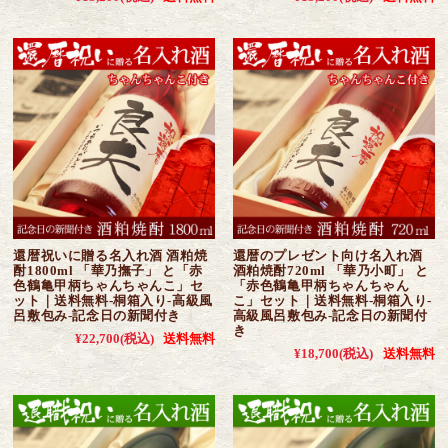
還暦祝いに贈る名入れ酒 酒粕焼
還暦のプレゼント向け名入れ酒
酎1800ml 「華乃撫子」 と「赤
酒粕焼酎720ml 「華乃小町」 と
色鶴亀甲柄ちゃんちゃんこ」セ
「赤色鶴亀甲柄ちゃんちゃん
ット｜送料無料-桐箱入り-高級風
こ」セット｜送料無料-桐箱入り-
呂敷包み-記念日の新聞付き
高級風呂敷包み-記念日の新聞付
き
¥22,700
(税込)
送料無料
¥18,700
(税込)
送料無料