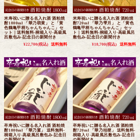
米寿祝いに贈る名入れ酒 酒粕焼
米寿祝いに贈る名入れ酒 酒粕焼
酎1800ml 「華乃萌黄」 と「黄
酎720ml 「華乃雫月」 と「黄色
色鶴亀甲柄ちゃんちゃんこ」セ
鶴亀甲柄ちゃんちゃんこ」セッ
ット｜送料無料-桐箱入り-高級風
ト｜送料無料-桐箱入り-高級風呂
呂敷包み-記念日の新聞付き
敷包み-記念日の新聞付き
¥22,700
(税込)
送料無料
¥18,700
(税込)
送料無料
卒寿祝いに贈る名入れ酒 酒粕焼
卒寿祝いに贈る名入れ酒 酒粕焼
酎1800ml 「華乃菫」 送料無料-
酎720ml 「華乃桔梗」 送料無料-
桐箱入り-高級風呂敷包み-記念日
桐箱入り-高級風呂敷包み-記念日
の新聞付き
の新聞付き