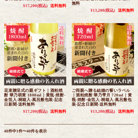
無料
¥17,200
(税込)
送料無料
¥13,200
(税込)
送料無料
花束贈呈式の親ギフト｜酒粕焼
ご両親へ贈る結婚の誓いラベル
酎 華乃萌黄 1800ml｜黄瓶-焼酎-
｜酒粕焼酎 華乃雫月 720ml｜黄
金箔入-桐箱入-風呂敷包装-記念
瓶-焼酎-金箔入-桐箱入-風呂敷包
日新聞-送料無料
装-記念日新聞-送料無料
¥17,200
(税込)
送料無料
¥13,200
(税込)
送料無料
40件中1件〜40件を表示