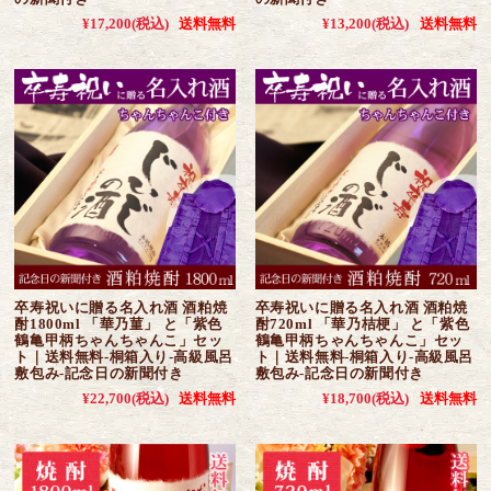
¥17,200
(税込)
送料無料
¥13,200
(税込)
送料無料
卒寿祝いに贈る名入れ酒 酒粕焼
卒寿祝いに贈る名入れ酒 酒粕焼
酎1800ml 「華乃菫」 と「紫色
酎720ml 「華乃桔梗」 と「紫色
鶴亀甲柄ちゃんちゃんこ」セッ
鶴亀甲柄ちゃんちゃんこ」セッ
ト｜送料無料-桐箱入り-高級風呂
ト｜送料無料-桐箱入り-高級風呂
敷包み-記念日の新聞付き
敷包み-記念日の新聞付き
¥22,700
(税込)
送料無料
¥18,700
(税込)
送料無料