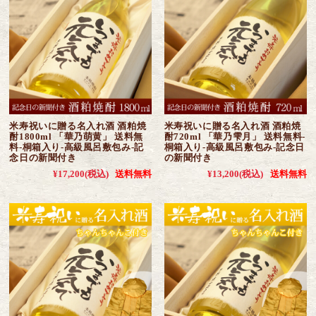
米寿祝いに贈る名入れ酒 酒粕焼
米寿祝いに贈る名入れ酒 酒粕焼
酎1800ml 「華乃萌黄」 送料無
酎720ml 「華乃雫月」 送料無料-
料-桐箱入り-高級風呂敷包み-記
桐箱入り-高級風呂敷包み-記念日
念日の新聞付き
の新聞付き
¥17,200
(税込)
送料無料
¥13,200
(税込)
送料無料