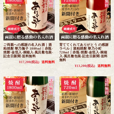
ご両親への感謝の名入れ酒｜酒
育ててくれてありがとう の感謝
粕焼酎 華乃撫子 1800ml｜赤瓶-
ラベル｜酒粕焼酎 華乃小町
焼酎-金箔入-桐箱入-風呂敷包装-
720ml｜赤瓶-焼酎-金箔入-桐箱
記念日新聞-送料無料
入-風呂敷包装-記念日新聞-送料
無料
¥17,200
(税込)
送料無料
¥13,200
(税込)
送料無料