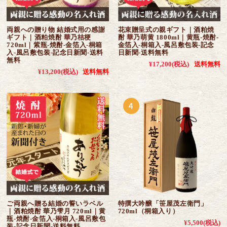
両親への贈り物 結婚式用の感謝
花束贈呈式の親ギフト｜酒粕焼
ギフト｜酒粕焼酎 華乃桔梗
酎 華乃萌黄 1800ml｜黄瓶-焼酎-
720ml｜紫瓶-焼酎-金箔入-桐箱
金箔入-桐箱入-風呂敷包装-記念
入-風呂敷包装-記念日新聞-送料
日新聞-送料無料
無料
¥17,200
(税込)
送料無料
¥13,200
(税込)
送料無料
ご両親へ贈る結婚の誓いラベル
特撰大吟醸「笹屋茂左衛門」
｜酒粕焼酎 華乃雫月 720ml｜黄
720ml（桐箱入り）
瓶-焼酎-金箔入-桐箱入-風呂敷包
¥5,500
(税込)
装-記念日新聞-送料無料