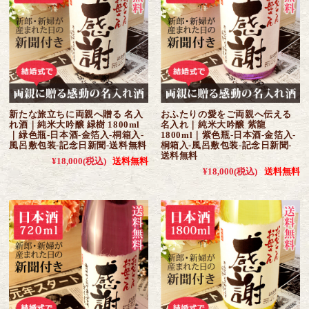
新たな旅立ちに両親へ贈る 名入
おふたりの愛をご両親へ伝える
れ酒｜純米大吟醸 緑樹 1800ml
名入れ｜純米大吟醸 紫龍
｜緑色瓶-日本酒-金箔入-桐箱入-
1800ml｜紫色瓶-日本酒-金箔入-
風呂敷包装-記念日新聞-送料無料
桐箱入-風呂敷包装-記念日新聞-
送料無料
¥18,000
(税込)
送料無料
¥18,000
(税込)
送料無料