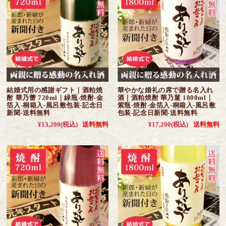
結婚式用の感謝ギフト｜酒粕焼
華やかな婚礼の席で贈る名入れ
酎 華乃蕾 720ml｜緑瓶-焼酎-金
酒｜酒粕焼酎 華乃菫 1800ml｜
箔入-桐箱入-風呂敷包装-記念日
紫瓶-焼酎-金箔入-桐箱入-風呂敷
新聞-送料無料
包装-記念日新聞-送料無料
¥13,200
(税込)
送料無料
¥17,200
(税込)
送料無料