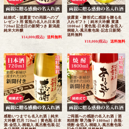
結婚式・披露宴での両親へのプ
披露宴・贈答式に感謝を贈る名
レゼント用 紫瓶の名入れ日本酒
入れギフト｜純米大吟醸 黄凛
720ml 記念日の新聞つき 新潟産
1800ml｜黄色瓶-日本酒-金箔入-
純米大吟醸
桐箱入-風呂敷包装-記念日新聞-
送料無料
¥14,000
(税込)
送料無料
¥18,000
(税込)
送料無料
感動いつまでも名入れ酒｜純米
ご両親への感謝の名入れ酒｜酒
大吟醸 巴月 720ml｜黄色瓶-日本
粕焼酎 華乃撫子 1800ml｜赤瓶-
酒-金箔入-桐箱入-風呂敷包装-記
焼酎-金箔入-桐箱入-風呂敷包装-