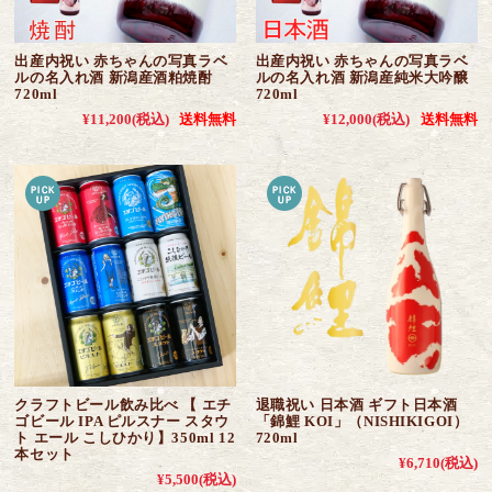
出産内祝い 赤ちゃんの写真ラベ
出産内祝い 赤ちゃんの写真ラベ
ルの名入れ酒 新潟産酒粕焼酎
ルの名入れ酒 新潟産純米大吟醸
720ml
720ml
¥11,200
(税込)
送料無料
¥12,000
(税込)
送料無料
クラフトビール飲み比べ 【 エチ
退職祝い 日本酒 ギフト日本酒
ゴビール IPA ピルスナー スタウ
「錦鯉 KOI」（NISHIKIGOI）
ト エール こしひかり】350ml 12
720ml
本セット
¥6,710
(税込)
¥5,500
(税込)