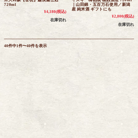
720ml
｜山田錦・五百万石使用／新潟
産 純米酒 ギフトにも
¥4,180
(税込)
¥2,800
(税込)
在庫切れ
在庫切れ
40件中1件〜40件を表示