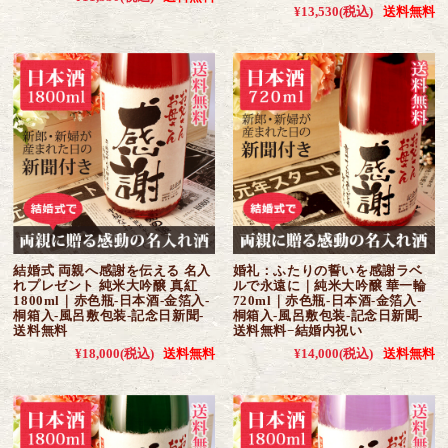
¥13,530
(税込)
送料無料
結婚式 両親へ感謝を伝える 名入
婚礼：ふたりの誓いを感謝ラベ
れプレゼント 純米大吟醸 真紅
ルで永遠に｜純米大吟醸 華一輪
1800ml｜赤色瓶-日本酒-金箔入-
720ml｜赤色瓶-日本酒-金箔入-
桐箱入-風呂敷包装-記念日新聞-
桐箱入-風呂敷包装-記念日新聞-
送料無料
送料無料−結婚内祝い
¥18,000
(税込)
送料無料
¥14,000
(税込)
送料無料