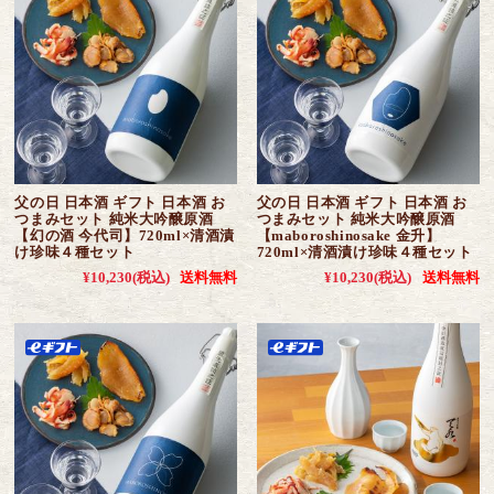
父の日 日本酒 ギフト 日本酒 お
父の日 日本酒 ギフト 日本酒 お
つまみセット 純米大吟醸原酒
つまみセット 純米大吟醸原酒
【幻の酒 今代司】720ml×清酒漬
【maboroshinosake 金升】
け珍味４種セット
720ml×清酒漬け珍味４種セット
¥10,230
(税込)
送料無料
¥10,230
(税込)
送料無料