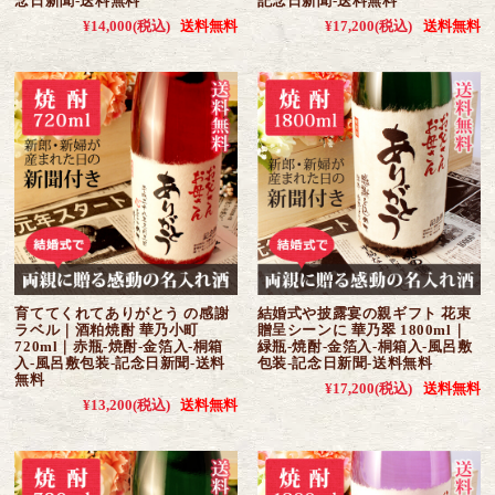
念日新聞-送料無料
記念日新聞-送料無料
¥14,000
(税込)
送料無料
¥17,200
(税込)
送料無料
育ててくれてありがとう の感謝
結婚式や披露宴の親ギフト 花束
ラベル｜酒粕焼酎 華乃小町
贈呈シーンに 華乃翠 1800ml｜
720ml｜赤瓶-焼酎-金箔入-桐箱
緑瓶-焼酎-金箔入-桐箱入-風呂敷
入-風呂敷包装-記念日新聞-送料
包装-記念日新聞-送料無料
無料
¥17,200
(税込)
送料無料
¥13,200
(税込)
送料無料