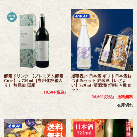
酵素ドリンク 【プレミアム酵素
退職祝い 日本酒 ギフト日本酒お
Cure】：720ml［専用化粧箱入
つまみセット 純米酒【いざよ
り］ 無添加 国産
い】720ml×清酒漬け珍味４種セ
ット
¥9,504
(税込)
¥6,600
(税込)
送料無料
在庫切れ