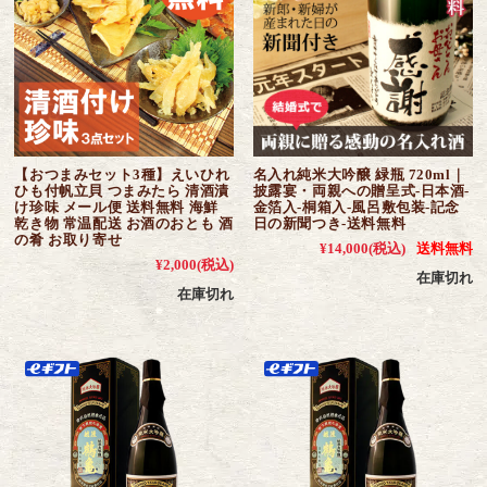
【おつまみセット3種】えいひれ
名入れ純米大吟醸 緑瓶 720ml｜
ひも付帆立貝 つまみたら 清酒漬
披露宴・両親への贈呈式-日本酒-
け珍味 メール便 送料無料 海鮮
金箔入-桐箱入-風呂敷包装-記念
乾き物 常温配送 お酒のおとも 酒
日の新聞つき-送料無料
の肴 お取り寄せ
¥14,000
(税込)
送料無料
¥2,000
(税込)
在庫切れ
在庫切れ