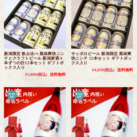
新潟限定 飲み比べ 風味爽快ニシ
サッポロビール 新潟限定 風味爽
テとクラフトビール 新潟麦酒 6
快ニシテ 12本セット ギフトボッ
本ずつの計12本セット ギフトボ
クス入り
ックス入り
¥4,650
(税込)
送料無料
¥5,800
(税込)
送料無料